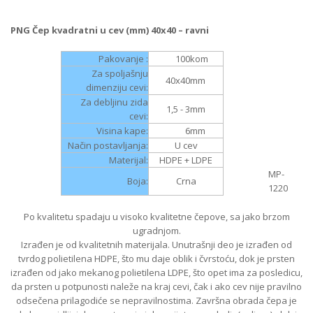
PNG Čep kvadratni u cev (mm) 40x40 – ravni
Pakovanje :
100
kom
Za spoljašnju
40x40
mm
dimenziju cevi:
Za debljinu zida
1,5 - 3
mm
cevi:
Visina kape:
6
mm
Način postavljanja:
U cev
Materijal:
HDPE + LDPE
MP-
Boja:
Crna
1220
Po kvalitetu spadaju u visoko kvalitetne čepove, sa jako brzom
ugradnjom.
Izrađen je od kvalitetnih materijala. Unutrašnji deo je izrađen od
tvrdog polietilena HDPE, što mu daje oblik i čvrstoću, dok je prsten
izrađen od jako mekanog polietilena LDPE, što opet ima za posledicu,
da prsten u potpunosti naleže na kraj cevi, čak i ako cev nije pravilno
odsečena prilagodiće se nepravilnostima. Završna obrada čepa je