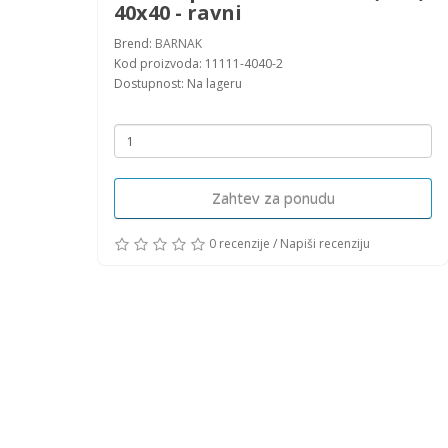
40x40 - ravni
Brend:
BARNAK
Kod proizvoda: 11111-4040-2
Dostupnost: Na lageru
Zahtev za ponudu
0 recenzije
/
Napiši recenziju