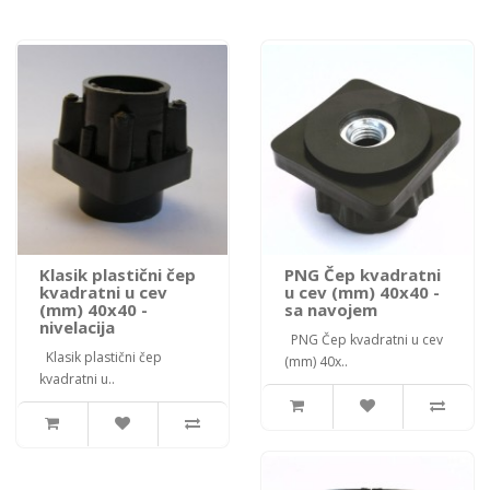
Klasik plastični čep
PNG Čep kvadratni
kvadratni u cev
u cev (mm) 40x40 -
(mm) 40x40 -
sa navojem
nivelacija
PNG Čep kvadratni u cev
Klasik plastični čep
(mm) 40x..
kvadratni u..