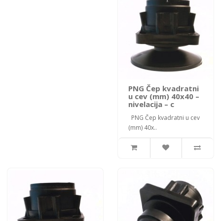
PNG Čep kvadratni
u cev (mm) 40x40 –
nivelacija – c
PNG Čep kvadratni u cev
(mm) 40x..