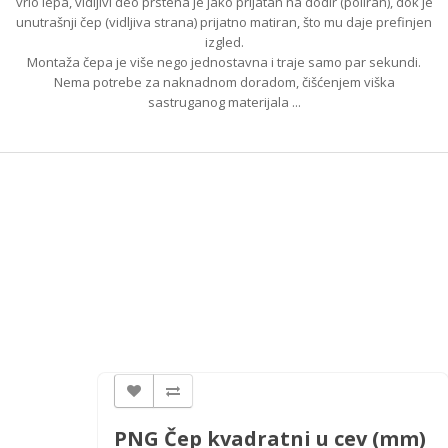
vrlo lepa, vidljivi deo prstena je jako prijatan na dodir (poliran), dok je
unutrašnji čep (vidljiva strana) prijatno matiran, što mu daje prefinjen
izgled.
Montaža čepa je više nego jednostavna i traje samo par sekundi.
Nema potrebe za naknadnom doradom, čišćenjem viška
sastruganog materijala ...
PNG Čep kvadratni u cev (mm)