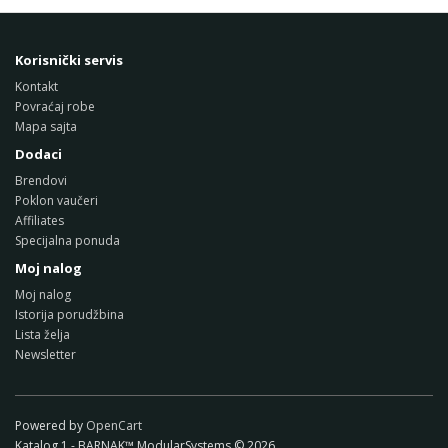
Korisnički servis
Kontakt
Povraćaj robe
Mapa sajta
Dodaci
Brendovi
Poklon vaučeri
Affiliates
Specijalna ponuda
Moj nalog
Moj nalog
Istorija porudžbina
Lista želja
Newsletter
Powered by
OpenCart
Katalog 1 - BARNAK™ ModularSystems © 2026