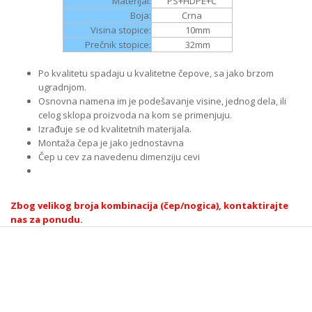
Materijal:
PS+HDPE+Č
Boja:
Crna
Visina stopice:
10
mm
Prečnik stopice:
32
mm
Po kvalitetu spadaju u kvalitetne čepove, sa jako brzom
ugradnjom.
Osnovna namena im je podešavanje visine, jednog dela, ili
celog sklopa proizvoda na kom se primenjuju.
Izrađuje se od kvalitetnih materijala.
Montaža čepa je jako jednostavna
Čep u cev za navedenu dimenziju cevi
Zbog velikog broja kombinacija (čep/nogica), kontaktirajte
nas za ponudu.