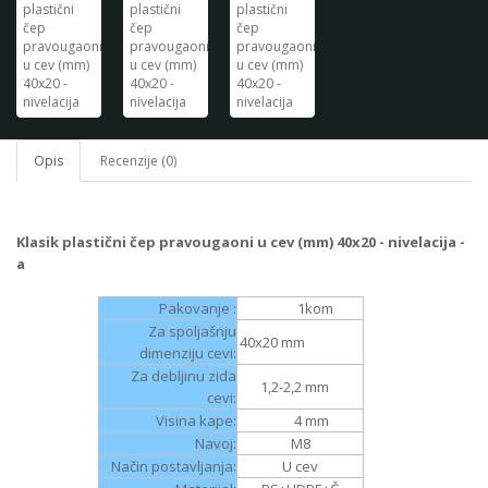
Opis
Recenzije (0)
Klasik plastični čep pravougaoni u cev (mm) 40x20 - nivelacija -
a
Pakovanje :
1
kom
Za spoljašnju
40x20 mm
dimenziju cevi:
Za debljinu zida
1,2-2,2
mm
cevi:
Visina kape:
4
mm
Navoj:
M8
Način postavljanja:
U cev