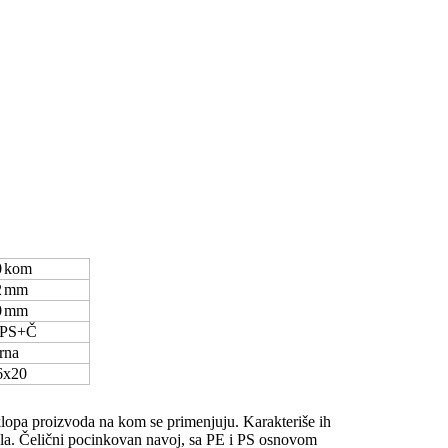
0
kom
2
mm
0
mm
PS+Č
rna
x20
klopa proizvoda na kom se primenjuju. Karakteriše ih
jala. Čelični pocinkovan navoj, sa PE i PS osnovom