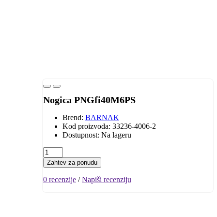
Nogica PNGfi40M6PS
Brend:
BARNAK
Kod proizvoda: 33236-4006-2
Dostupnost: Na lageru
Zahtev za ponudu
0 recenzije
/
Napiši recenziju