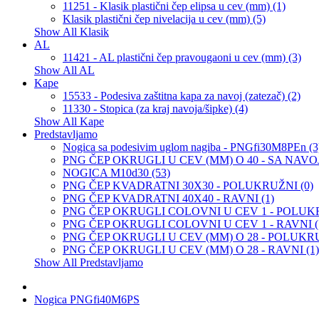
11251 - Klasik plastični čep elipsa u cev (mm) (1)
Klasik plastični čep nivelacija u cev (mm) (5)
Show All Klasik
AL
11421 - AL plastični čep pravougaoni u cev (mm) (3)
Show All AL
Kape
15533 - Podesiva zaštitna kapa za navoj (zatezač) (2)
11330 - Stopica (za kraj navoja/šipke) (4)
Show All Kape
Predstavljamo
Nogica sa podesivim uglom nagiba - PNGfi30M8PEn (3
PNG ČEP OKRUGLI U CEV (MM) O 40 - SA NAVOJ
NOGICA M10d30 (53)
PNG ČEP KVADRATNI 30X30 - POLUKRUŽNI (0)
PNG ČEP KVADRATNI 40X40 - RAVNI (1)
PNG ČEP OKRUGLI COLOVNI U CEV 1 - POLUKR
PNG ČEP OKRUGLI COLOVNI U CEV 1 - RAVNI (
PNG ČEP OKRUGLI U CEV (MM) O 28 - POLUKRU
PNG ČEP OKRUGLI U CEV (MM) O 28 - RAVNI (1)
Show All Predstavljamo
Nogica PNGfi40M6PS