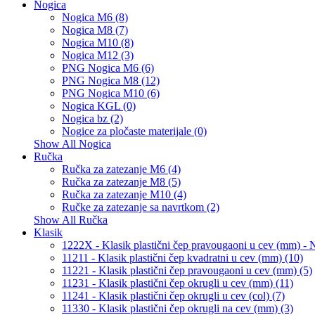
Nogica
Nogica M6 (8)
Nogica M8 (7)
Nogica M10 (8)
Nogica M12 (3)
PNG Nogica M6 (6)
PNG Nogica M8 (12)
PNG Nogica M10 (6)
Nogica KGL (0)
Nogica bz (2)
Nogice za pločaste materijale (0)
Show All Nogica
Ručka
Ručka za zatezanje M6 (4)
Ručka za zatezanje M8 (5)
Ručka za zatezanje M10 (4)
Ručke za zatezanje sa navrtkom (2)
Show All Ručka
Klasik
1222X - Klasik plastični čep pravougaoni u cev (mm) 
11211 - Klasik plastični čep kvadratni u cev (mm) (10)
11221 - Klasik plastični čep pravougaoni u cev (mm) (5)
11231 - Klasik plastični čep okrugli u cev (mm) (11)
11241 - Klasik plastični čep okrugli u cev (col) (7)
11330 - Klasik plastični čep okrugli na cev (mm) (3)