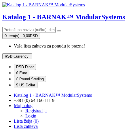
Katalog 1 - BARNAK™ ModularSystems
0 item(s) - 0,00RSD
Vaša lista zahteva za ponudu je prazna!
RSD
Currency
RSD Dinar
€ Euro
£ Pound Sterling
$ US Dollar
Katalog 1 - BARNAK™ ModularSystems
+381 (0) 64 166 111 9
Moj nalog
Registracija
Login
Lista želja (0)
Lista zahteva