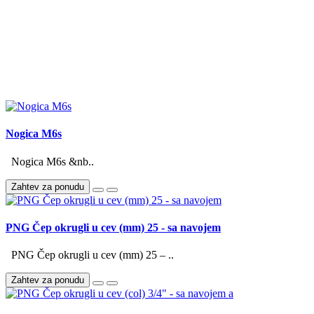
Nogica M6s
Nogica M6s &nb..
Zahtev za ponudu
PNG Čep okrugli u cev (mm) 25 - sa navojem
PNG Čep okrugli u cev (mm) 25 – ..
Zahtev za ponudu