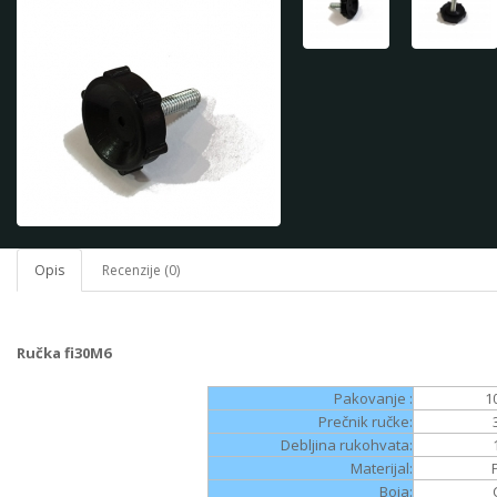
Opis
Recenzije (0)
Ručka fi30M6
Pakovanje :
1
Prečnik ručke:
Debljina rukohvata:
Materijal:
Boja: