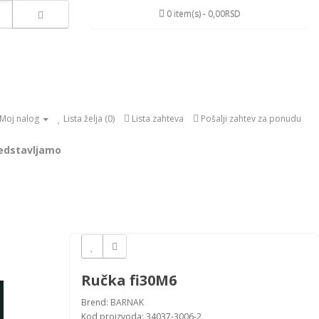
0 item(s) - 0,00RSD
Moj nalog
Lista želja (0)
Lista zahteva
Pošalji zahtev za ponudu
edstavljamo
Ručka fi30M6
Brend:
BARNAK
Kod proizvoda: 34037-3006-2