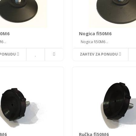
40M6
Nogica fi50M6
6 ..
Nogica fi50M6 ..
 PONUDU
ZAHTEV ZA PONUDU
0M6
Ručka fi50M6