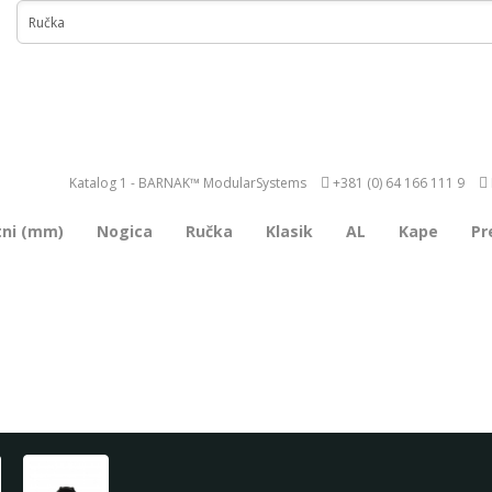
Katalog 1 - BARNAK™ ModularSystems
+381 (0) 64 166 111 9
tni (mm)
Nogica
Ručka
Klasik
AL
Kape
Pr