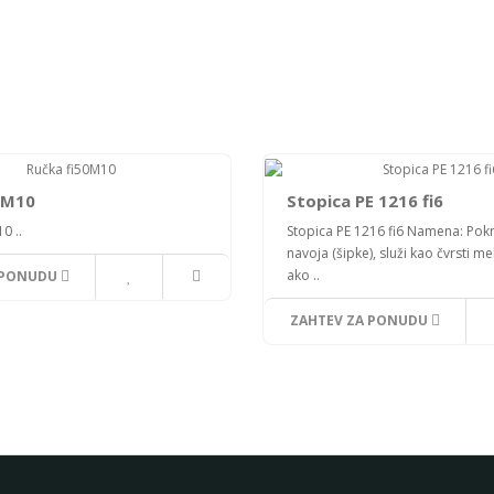
0M10
Stopica PE 1216 fi6
0 ..
Stopica PE 1216 fi6 Namena: Pokr
navoja (šipke), služi kao čvrsti m
ako ..
 PONUDU
ZAHTEV ZA PONUDU