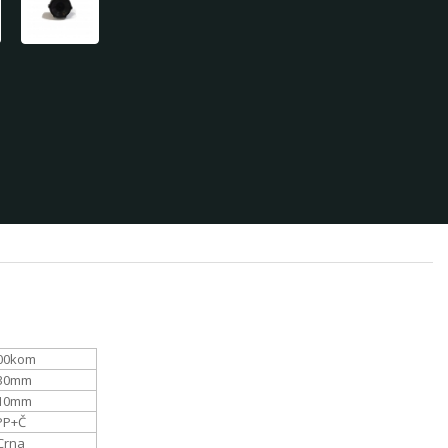
00
kom
30
mm
10
mm
PP+Č
Crna