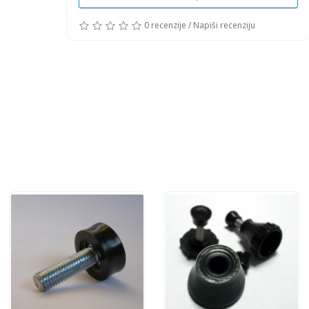
0 recenzije
/
Napiši recenziju