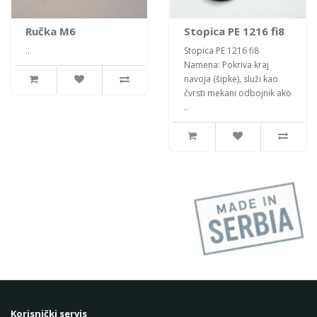
Ručka M6
Stopica PE 1216 fi8
..
Stopica PE 1216 fi8
Namena: Pokriva kraj
navoja (šipke), služi kao
čvrsti mekani odbojnik ako
..
Korisnički servis