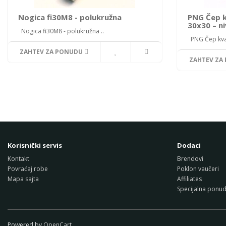
Nogica fi30M8 - polukružna
PNG Čep k
30x30 – ni
Nogica fi30M8 - polukružna ..
PNG Čep kvad
ZAHTEV ZA PONUDU
ZAHTEV ZA
Korisnički servis
Dodaci
Kontakt
Brendovi
Povraćaj robe
Poklon vaučeri
Mapa sajta
Affiliates
Specijalna ponu
Powered by
OpenCart