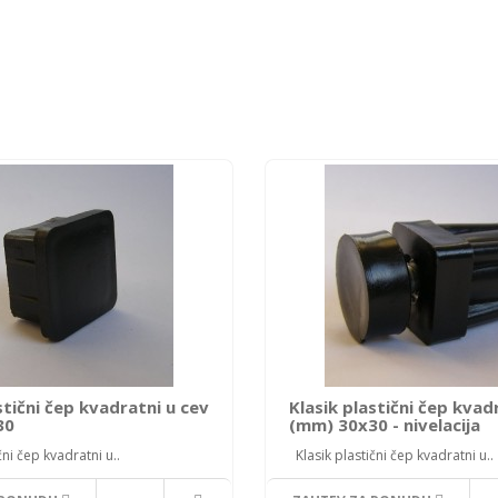
stični čep kvadratni u cev
Klasik plastični čep kvad
30
(mm) 30x30 - nivelacija
ni čep kvadratni u..
Klasik plastični čep kvadratni u..