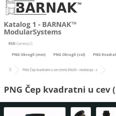
Katalog 1 - BARNAK™
ModularSystems
RSD
Currency
PNG Okrugli (mm)
PNG Okrugli (col)
PNG Kvadra
PNG Čep kvadratni u cev (mm) 30x30 – nivelacija – c
PNG Čep kvadratni u cev (