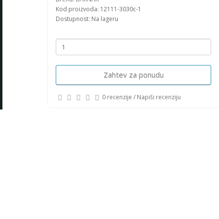
Kod proizvoda: 12111-3030c-1
Dostupnost: Na lageru
Zahtev za ponudu
0 recenzije
/
Napiši recenziju