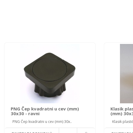
PNG Čep kvadratni u cev (mm)
Klasik pla
30x30 - ravni
(mm) 30x
PNG Čep kvadratni u cev (mm) 30x..
Klasik plastič