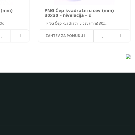
v (mm)
PNG Čep kvadratni u cev (mm)
30x30 – nivelacija – d
x..
PNG Čep kvadratni u cev (mm) 30x..
ZAHTEV ZA PONUDU