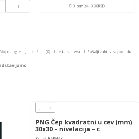
0 item(s) - 0,00RSD
Moj nalog
Lista želja (0)
Lista zahteva
Pošalji zahtev za ponudu
edstavljamo
PNG Čep kvadratni u cev (mm)
30x30 – nivelacija – c
Brend:
BARNAK