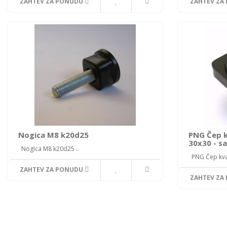
ZAHTEV ZA PONUDU
ZAHTEV ZA
Nogica M8 k20d25
PNG Čep k
30x30 - s
Nogica M8 k20d25 ..
PNG Čep kvad
ZAHTEV ZA PONUDU
ZAHTEV ZA