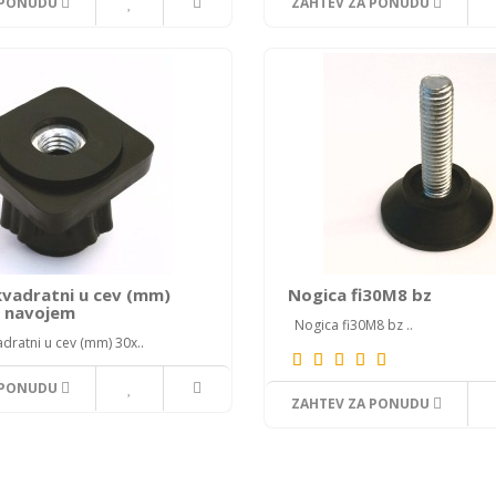
 PONUDU
ZAHTEV ZA PONUDU
vadratni u cev (mm)
Nogica fi30M8 bz
a navojem
Nogica fi30M8 bz ..
ratni u cev (mm) 30x..
 PONUDU
ZAHTEV ZA PONUDU