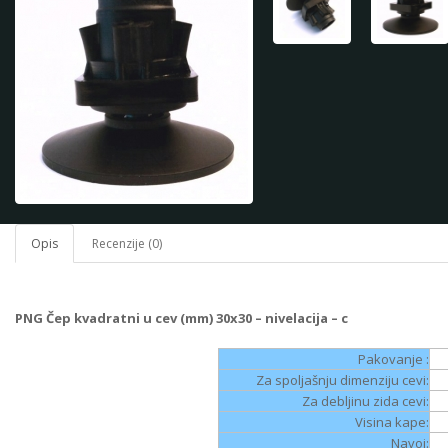
Opis
Recenzije (0)
PNG Čep kvadratni u cev (mm) 30x30 – nivelacija – c
Pakovanje :
Za spoljašnju dimenziju cevi:
Za debljinu zida cevi:
Visina kape:
Navoj: