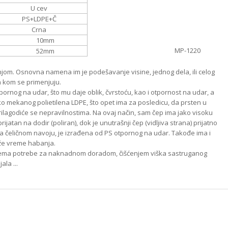
U cev
PS+LDPE+Č
Crna
10
mm
MP-1220
52
mm
njom. Osnovna namena im je podešavanje visine, jednog dela, ili celog
 kom se primenjuju.
tpornog na udar, što mu daje oblik, čvrstoću, kao i otpornost na udar, a
ako mekanog polietilena LDPE, što opet ima za posledicu, da prsten u
prilagodiće se nepravilnostima. Na ovaj način, sam čep ima jako visoku
ijatan na dodir (poliran), dok je unutrašnji čep (vidljiva strana) prijatno
 na čeličnom navoju, je izrađena od PS otpornog na udar. Takođe ima i
uže vreme habanja.
 Nema potrebe za naknadnom doradom, čišćenjem viška sastruganog
ala ...