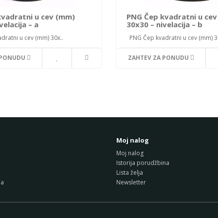
vadratni u cev (mm)
PNG Čep kvadratni u ce
velacija – a
30x30 – nivelacija – b
ratni u cev (mm) 30x..
PNG Čep kvadratni u cev (mm) 30
 PONUDU
ZAHTEV ZA PONUDU
Moj nalog
Moj nalog
Istorija porudžbina
Lista želja
da
Newsletter