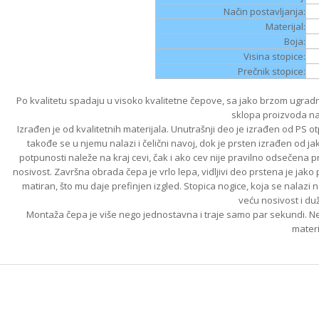
Način postavljanja:
Materijal:
Boja:
Visina stopice:
Prečnik stopice:
Po kvalitetu spadaju u visoko kvalitetne čepove, sa jako brzom ugrad
sklopa proizvoda na
Izrađen je od kvalitetnih materijala. Unutrašnji deo je izrađen od PS o
takođe se u njemu nalazi i čelični navoj, dok je prsten izrađen od j
potpunosti naleže na kraj cevi, čak i ako cev nije pravilno odsečena 
nosivost. Završna obrada čepa je vrlo lepa, vidljivi deo prstena je jako pr
matiran, što mu daje prefinjen izgled. Stopica nogice, koja se nalazi
veću nosivost i d
Montaža čepa je više nego jednostavna i traje samo par sekundi.
materij