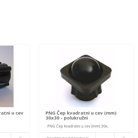
ratni u cev
PNG Čep kvadratni u cev (mm)
30x30 - polukružni
PNG Čep kvadratni u cev (mm) 30x..