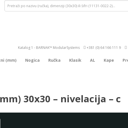
Katalog 1 - BARNAK™ ModularSystems
+381 (0) 64 166 111 9
tni (mm)
Nogica
Ručka
Klasik
AL
Kape
Pr
mm) 30x30 – nivelacija – c