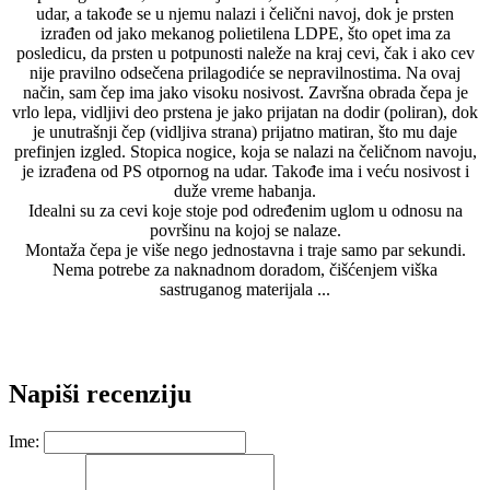
udar, a takođe se u njemu nalazi i čelični navoj, dok je prsten
izrađen od jako mekanog polietilena LDPE, što opet ima za
posledicu, da prsten u potpunosti naleže na kraj cevi, čak i ako cev
nije pravilno odsečena prilagodiće se nepravilnostima. Na ovaj
način, sam čep ima jako visoku nosivost. Završna obrada čepa je
vrlo lepa, vidljivi deo prstena je jako prijatan na dodir (poliran), dok
je unutrašnji čep (vidljiva strana) prijatno matiran, što mu daje
prefinjen izgled. Stopica nogice, koja se nalazi na čeličnom navoju,
je izrađena od PS otpornog na udar. Takođe ima i veću nosivost i
duže vreme habanja.
Idealni su za cevi koje stoje pod određenim uglom u odnosu na
površinu na kojoj se nalaze.
Montaža čepa je više nego jednostavna i traje samo par sekundi.
Nema potrebe za naknadnom doradom, čišćenjem viška
sastruganog materijala ...
Napiši recenziju
Ime: