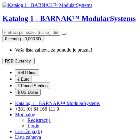
Katalog 1 - BARNAK™ ModularSystems
0 item(s) - 0,00RSD
Vaša lista zahteva za ponudu je prazna!
RSD
Currency
RSD Dinar
€ Euro
£ Pound Sterling
$ US Dollar
Katalog 1 - BARNAK™ ModularSystems
+381 (0) 64 166 111 9
Moj nalog
Registracija
Login
Lista želja (0)
Lista zahteva