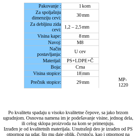
Pakovanje :
1
kom
Za spoljašnju
30
mm
dimenziju cevi:
Za debljinu zida
1,2 – 2,5
mm
cevi:
Visina kape:
8
mm
Navoj:
M8
Način
U cev
postavljanja:
Materijal:
PS+LDPE+Č
Boja:
Crna
Visina stopice:
18
mm
MP-
Prečnik stopice:
29
mm
1220
Po kvalitetu spadaju u visoko kvalitetne čepove, sa jako brzom
ugradnjom. Osnovna namena im je podešavanje visine, jednog dela,
ili celog sklopa proizvoda na kom se primenjuju.
Izrađen je od kvalitetnih materijala. Unutrašnji deo je izrađen od PS
otpornog na udar, što mu daje oblik, čvrstoću, kao i otpornost na