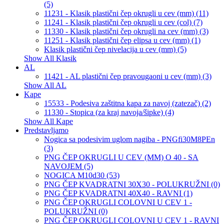
(5)
11231 - Klasik plastični čep okrugli u cev (mm) (11)
11241 - Klasik plastični čep okrugli u cev (col) (7)
11330 - Klasik plastični čep okrugli na cev (mm) (3)
11251 - Klasik plastični čep elipsa u cev (mm) (1)
Klasik plastični čep nivelacija u cev (mm) (5)
Show All Klasik
AL
11421 - AL plastični čep pravougaoni u cev (mm) (3)
Show All AL
Kape
15533 - Podesiva zaštitna kapa za navoj (zatezač) (2)
11330 - Stopica (za kraj navoja/šipke) (4)
Show All Kape
Predstavljamo
Nogica sa podesivim uglom nagiba - PNGfi30M8PEn
(3)
PNG ČEP OKRUGLI U CEV (MM) O 40 - SA
NAVOJEM (5)
NOGICA M10d30 (53)
PNG ČEP KVADRATNI 30X30 - POLUKRUŽNI (0)
PNG ČEP KVADRATNI 40X40 - RAVNI (1)
PNG ČEP OKRUGLI COLOVNI U CEV 1 -
POLUKRUŽNI (0)
PNG ČEP OKRUGLI COLOVNI U CEV 1 - RAVNI