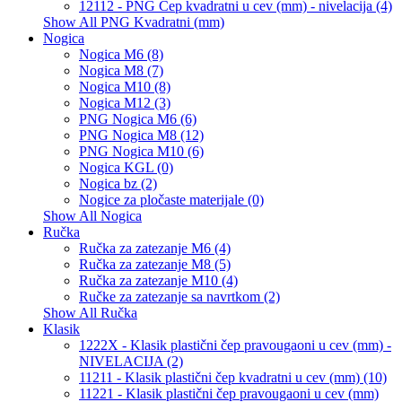
12112 - PNG Čep kvadratni u cev (mm) - nivelacija (4)
Show All PNG Kvadratni (mm)
Nogica
Nogica M6 (8)
Nogica M8 (7)
Nogica M10 (8)
Nogica M12 (3)
PNG Nogica M6 (6)
PNG Nogica M8 (12)
PNG Nogica M10 (6)
Nogica KGL (0)
Nogica bz (2)
Nogice za pločaste materijale (0)
Show All Nogica
Ručka
Ručka za zatezanje M6 (4)
Ručka za zatezanje M8 (5)
Ručka za zatezanje M10 (4)
Ručke za zatezanje sa navrtkom (2)
Show All Ručka
Klasik
1222X - Klasik plastični čep pravougaoni u cev (mm) -
NIVELACIJA (2)
11211 - Klasik plastični čep kvadratni u cev (mm) (10)
11221 - Klasik plastični čep pravougaoni u cev (mm)