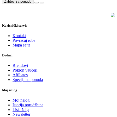
Zahtev za ponudu
Korisnički servis
Kontakt
Povraćaj robe
Mapa sajta
Dodaci
Brendovi
Poklon vaučeri
Affiliates
Specijalna ponuda
Moj nalog
Moj nalog
Istorija porudžbina
Lista želja
Newsletter