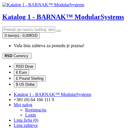
Katalog 1 - BARNAK™ ModularSystems
0 item(s) - 0,00RSD
Vaša lista zahteva za ponudu je prazna!
RSD
Currency
RSD Dinar
€ Euro
£ Pound Sterling
$ US Dollar
Katalog 1 - BARNAK™ ModularSystems
+381 (0) 64 166 111 9
Moj nalog
Registracija
Login
Lista želja (0)
Lista zahteva