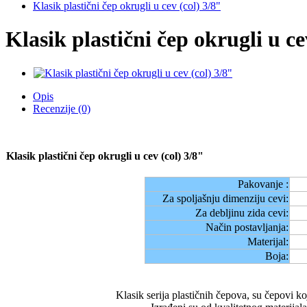
Klasik plastični čep okrugli u cev (col) 3/8"
Klasik plastični čep okrugli u ce
Opis
Recenzije (0)
Klasik plastični čep okrugli u cev (col) 3/8"
Pakovanje :
Za spoljašnju dimenziju cevi:
Za debljinu zida cevi:
Način postavljanja:
Materijal:
Boja:
Klasik serija plastičnih čepova, su čepovi ko