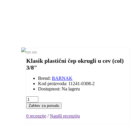
Klasik plastični čep okrugli u cev (col)
3/8"
Brend:
BARNAK
Kod proizvoda: 11241-0308-2
Dostupnost: Na lageru
Zahtev za ponudu
0 recenzije
/
Napiši recenziju