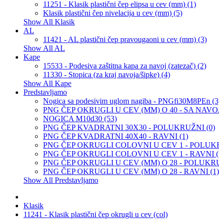
11251 - Klasik plastični čep elipsa u cev (mm) (1)
Klasik plastični čep nivelacija u cev (mm) (5)
Show All Klasik
AL
11421 - AL plastični čep pravougaoni u cev (mm) (3)
Show All AL
Kape
15533 - Podesiva zaštitna kapa za navoj (zatezač) (2)
11330 - Stopica (za kraj navoja/šipke) (4)
Show All Kape
Predstavljamo
Nogica sa podesivim uglom nagiba - PNGfi30M8PEn (3
PNG ČEP OKRUGLI U CEV (MM) O 40 - SA NAVOJ
NOGICA M10d30 (53)
PNG ČEP KVADRATNI 30X30 - POLUKRUŽNI (0)
PNG ČEP KVADRATNI 40X40 - RAVNI (1)
PNG ČEP OKRUGLI COLOVNI U CEV 1 - POLUKR
PNG ČEP OKRUGLI COLOVNI U CEV 1 - RAVNI (
PNG ČEP OKRUGLI U CEV (MM) O 28 - POLUKRU
PNG ČEP OKRUGLI U CEV (MM) O 28 - RAVNI (1)
Show All Predstavljamo
Klasik
11241 - Klasik plastični čep okrugli u cev (col)