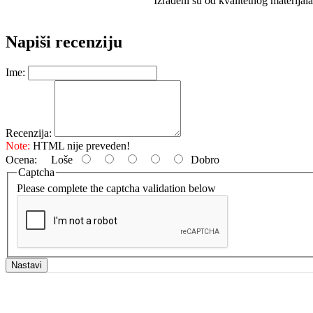
Izrađeni su od kvalitetnog materijala
Napiši recenziju
Ime:
Recenzija:
Note:
HTML nije preveden!
Ocena:
Loše
Dobro
Captcha
Please complete the captcha validation below
Nastavi