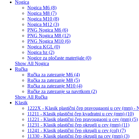
Nogica
Nogica M6 (8)
Nogica M8 (7)
Nogica M10 (8)
Nogica M12 (3)
PNG Nogica M6 (6)
PNG Nogica M8 (12)
PNG Nogica M10 (6)
Nogica KGL (0)
Nogica bz (2)
Nogice za pločaste materijale (0)
Show All Nogica
Ručka
Ručka za zatezanje M6 (4)
Ručka za zatezanje M8 (5)
Ručka za zatezanje M10 (4)
Ručke za zatezanje sa navrtkom (2)
Show All Ručka
Klasik
1222X - Klasik plastični čep pravougaoni u cev (mm) 
11211 - Klasik plastični čep kvadratni u cev (mm) (10)
11221 - Klasik plastični čep pravougaoni u cev (mm) (5)
11231 - Klasik plastični čep okrugli u cev (mm) (11)
11241 - Klasik plastični čep okrugli u cev (col) (7)
11330 - Klasik plastični čep okrugli na cev (mm) (3)