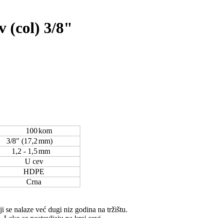
v (col) 3/8"
100
kom
3/8" (17,2
mm)
1,2 - 1,5
mm
U cev
HDPE
Crna
ji se nalaze već dugi niz godina na tržištu.