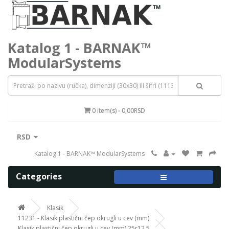
Katalog 1 - BARNAK™
ModularSystems
0 item(s) - 0,00RSD
RSD
Katalog 1 - BARNAK™ ModularSystems
Categories
Klasik
11231 - Klasik plastični čep okrugli u cev (mm)
Klasik plastični čep okrugli u cev (mm) 25r12,5