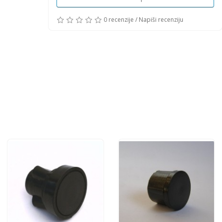
0 recenzije
/
Napiši recenziju