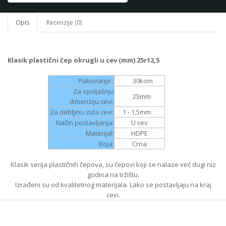
Opis
Recenzije (0)
Klasik plastični čep okrugli u cev (mm) 25r12,5
Pakovanje :
30
kom
Za spoljašnju
25
mm
dimenziju cevi:
Za debljinu zida cevi:
1 - 1,5
mm
Način postavljanja:
U cev
Materijal:
HDPE
Boja:
Crna
Klasik serija plastičnih čepova, su čepovi koji se nalaze već dugi niz
godina na tržištu.
Izrađeni su od kvalitetnog materijala. Lako se postavljaju na kraj
cevi.