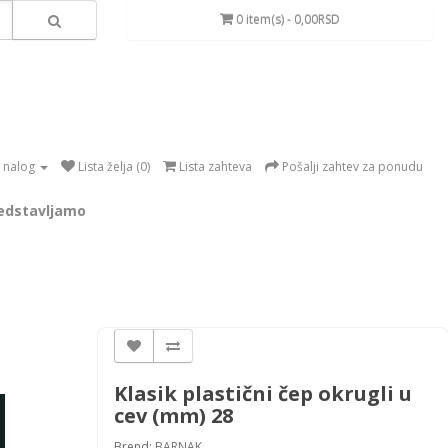
0 item(s) - 0,00RSD
 nalog
Lista želja (0)
Lista zahteva
Pošalji zahtev za ponudu
edstavljamo
Klasik plastični čep okrugli u
cev (mm) 28
Brend:
BARNAK