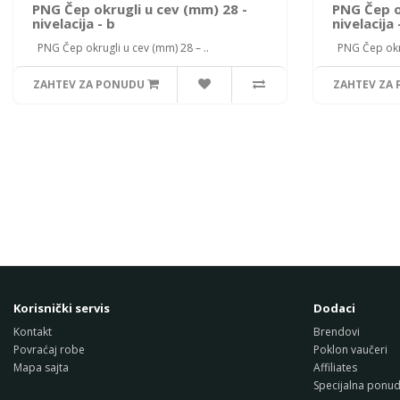
PNG Čep okrugli u cev (mm) 28 -
PNG Čep o
nivelacija - b
nivelacija 
PNG Čep okrugli u cev (mm) 28 – ..
PNG Čep okrug
ZAHTEV ZA PONUDU
ZAHTEV ZA
Korisnički servis
Dodaci
Kontakt
Brendovi
Povraćaj robe
Poklon vaučeri
Mapa sajta
Affiliates
Specijalna ponu