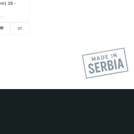
m) 28 -
..