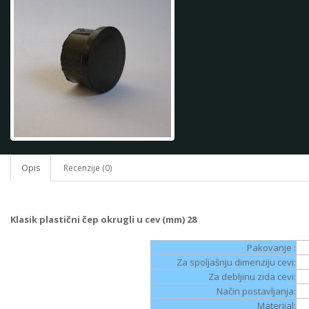
Opis
Recenzije (0)
Klasik plastični čep okrugli u cev (mm) 28
Pakovanje :
Za spoljašnju dimenziju cevi:
Za debljinu zida cevi:
Način postavljanja:
Materijal: