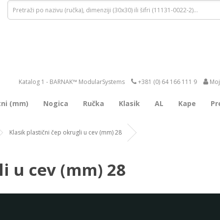
Katalog 1 - BARNAK™ ModularSystems
+381 (0) 64 166 111 9
Moj
tni (mm)
Nogica
Ručka
Klasik
AL
Kape
Pr
Klasik plastični čep okrugli u cev (mm) 28
li u cev (mm) 28