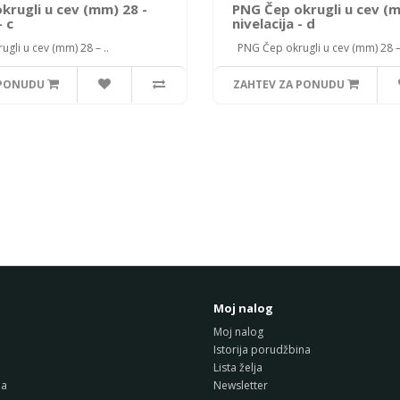
krugli u cev (mm) 28 -
PNG Čep okrugli u cev (m
- c
nivelacija - d
li u cev (mm) 28 – ..
PNG Čep okrugli u cev (mm) 28 – 
 PONUDU
ZAHTEV ZA PONUDU
Moj nalog
Moj nalog
Istorija porudžbina
Lista želja
da
Newsletter