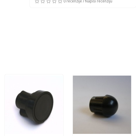
0 recenzije
/
Napiši recenziju