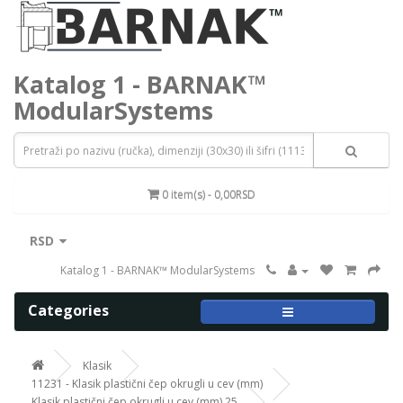
Katalog 1 - BARNAK™
ModularSystems
0 item(s) - 0,00RSD
RSD
Katalog 1 - BARNAK™ ModularSystems
Categories
Klasik
11231 - Klasik plastični čep okrugli u cev (mm)
Klasik plastični čep okrugli u cev (mm) 25