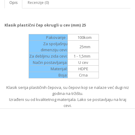
Opis
Recenzije (0)
Klasik plastični čep okrugli u cev (mm) 25
Pakovanje :
100
kom
Za spoljašnju
25
mm
dimenziju cevi:
Za debljinu zida cevi:
1 - 1,5
mm
Način postavljanja:
U cev
Materijal:
HDPE
Boja:
Crna
Klasik serija plastičnih čepova, su čepovi koji se nalaze već dugi niz
godina na tržištu.
Izrađeni su od kvalitetnog materijala. Lako se postavljaju na kraj
cevi.