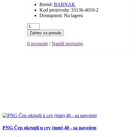
Brend:
BARNAK
Kod proizvoda: 33136-4010-2
Dostupnost: Na lageru
Zahtev za ponudu
0 recenzije
/
Napiši recenziju
PNG Čep okrugli u cev (mm) 40 - sa navojem