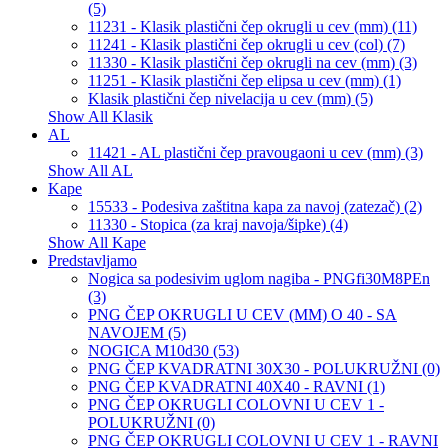
(5)
11231 - Klasik plastični čep okrugli u cev (mm) (11)
11241 - Klasik plastični čep okrugli u cev (col) (7)
11330 - Klasik plastični čep okrugli na cev (mm) (3)
11251 - Klasik plastični čep elipsa u cev (mm) (1)
Klasik plastični čep nivelacija u cev (mm) (5)
Show All Klasik
AL
11421 - AL plastični čep pravougaoni u cev (mm) (3)
Show All AL
Kape
15533 - Podesiva zaštitna kapa za navoj (zatezač) (2)
11330 - Stopica (za kraj navoja/šipke) (4)
Show All Kape
Predstavljamo
Nogica sa podesivim uglom nagiba - PNGfi30M8PEn
(3)
PNG ČEP OKRUGLI U CEV (MM) O 40 - SA
NAVOJEM (5)
NOGICA M10d30 (53)
PNG ČEP KVADRATNI 30X30 - POLUKRUŽNI (0)
PNG ČEP KVADRATNI 40X40 - RAVNI (1)
PNG ČEP OKRUGLI COLOVNI U CEV 1 -
POLUKRUŽNI (0)
PNG ČEP OKRUGLI COLOVNI U CEV 1 - RAVNI