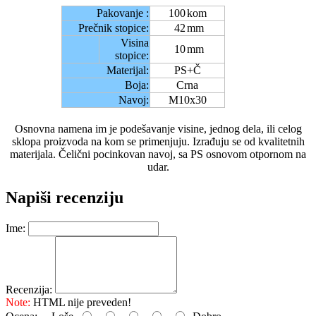
Pakovanje :
100
kom
Prečnik stopice:
42
mm
Visina
10
mm
stopice:
Materijal:
PS+Č
Boja:
Crna
Navoj:
M10x30
Osnovna namena im je podešavanje visine, jednog dela, ili celog
sklopa proizvoda na kom se primenjuju. Izrađuju se od kvalitetnih
materijala. Čelični pocinkovan navoj, sa PS osnovom otpornom na
udar.
Napiši recenziju
Ime:
Recenzija:
Note:
HTML nije preveden!