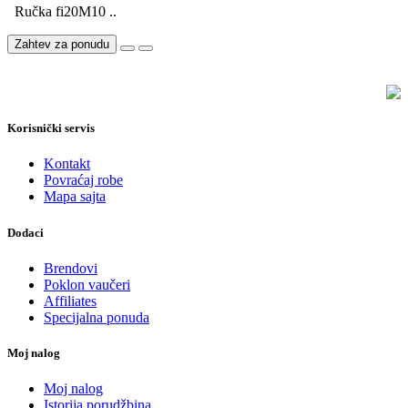
Ručka fi20M10 ..
Zahtev za ponudu
Korisnički servis
Kontakt
Povraćaj robe
Mapa sajta
Dodaci
Brendovi
Poklon vaučeri
Affiliates
Specijalna ponuda
Moj nalog
Moj nalog
Istorija porudžbina