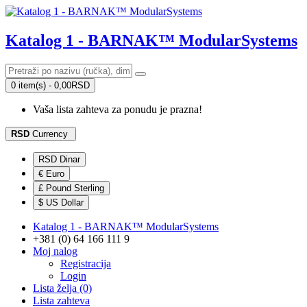
Katalog 1 - BARNAK™ ModularSystems
0 item(s) - 0,00RSD
Vaša lista zahteva za ponudu je prazna!
RSD
Currency
RSD Dinar
€ Euro
£ Pound Sterling
$ US Dollar
Katalog 1 - BARNAK™ ModularSystems
+381 (0) 64 166 111 9
Moj nalog
Registracija
Login
Lista želja (0)
Lista zahteva