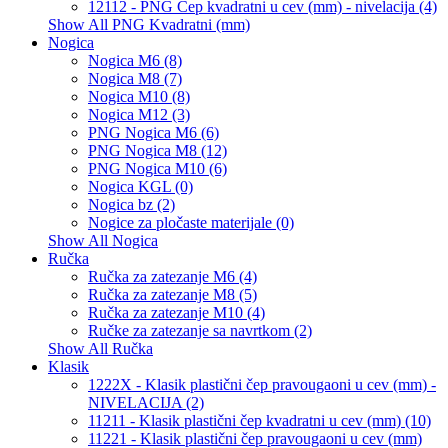
12112 - PNG Čep kvadratni u cev (mm) - nivelacija (4)
Show All PNG Kvadratni (mm)
Nogica
Nogica M6 (8)
Nogica M8 (7)
Nogica M10 (8)
Nogica M12 (3)
PNG Nogica M6 (6)
PNG Nogica M8 (12)
PNG Nogica M10 (6)
Nogica KGL (0)
Nogica bz (2)
Nogice za pločaste materijale (0)
Show All Nogica
Ručka
Ručka za zatezanje M6 (4)
Ručka za zatezanje M8 (5)
Ručka za zatezanje M10 (4)
Ručke za zatezanje sa navrtkom (2)
Show All Ručka
Klasik
1222X - Klasik plastični čep pravougaoni u cev (mm) -
NIVELACIJA (2)
11211 - Klasik plastični čep kvadratni u cev (mm) (10)
11221 - Klasik plastični čep pravougaoni u cev (mm)