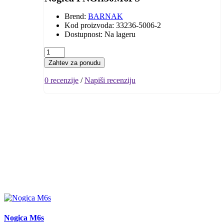
Brend:
BARNAK
Kod proizvoda: 33236-5006-2
Dostupnost: Na lageru
Zahtev za ponudu
0 recenzije
/
Napiši recenziju
Nogica M6s