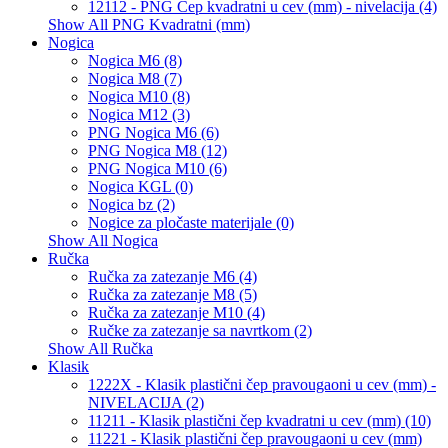
12112 - PNG Čep kvadratni u cev (mm) - nivelacija (4)
Show All PNG Kvadratni (mm)
Nogica
Nogica M6 (8)
Nogica M8 (7)
Nogica M10 (8)
Nogica M12 (3)
PNG Nogica M6 (6)
PNG Nogica M8 (12)
PNG Nogica M10 (6)
Nogica KGL (0)
Nogica bz (2)
Nogice za pločaste materijale (0)
Show All Nogica
Ručka
Ručka za zatezanje M6 (4)
Ručka za zatezanje M8 (5)
Ručka za zatezanje M10 (4)
Ručke za zatezanje sa navrtkom (2)
Show All Ručka
Klasik
1222X - Klasik plastični čep pravougaoni u cev (mm) -
NIVELACIJA (2)
11211 - Klasik plastični čep kvadratni u cev (mm) (10)
11221 - Klasik plastični čep pravougaoni u cev (mm)