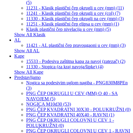
(5)
11231 - Klasik plastični čep okrugli u cev (mm) (11)
11241 - Klasik plastični čep okrugli u cev (col) (7)
11330 - Klasik plastični čep okrugli na cev (mm) (3)
11251 - Klasik plastični čep elipsa u cev (mm) (1)
Klasik plastični čep nivelacija u cev (mm) (5)
Show All Klasik
AL
11421 - AL plastični čep pravougaoni u cev (mm) (3)
Show All AL
Kape
15533 - Podesiva zaštitna kapa za navoj (zatezač) (2)
11330 - Stopica (za kraj navoja/šipke) (4)
Show All Kape
Predstavljamo
Nogica sa podesivim uglom nagiba - PNGfi30M8PEn
(3)
PNG ČEP OKRUGLI U CEV (MM) O 40 - SA
NAVOJEM (5)
NOGICA M10d30 (53)
PNG ČEP KVADRATNI 30X30 - POLUKRUŽNI (0)
PNG ČEP KVADRATNI 40X40 - RAVNI (1)
PNG ČEP OKRUGLI COLOVNI U CEV 1 -
POLUKRUŽNI (0)
PNG ČEP OKRUGLI COLOVNI U CEV 1 - RAVNI