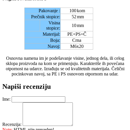
Pakovanje :
100
kom
Prečnik stopice:
52
mm
Visina
10
mm
stopice:
Materijal:
PE+PS+Č
Boja:
Crna
Navoj:
M6x20
Osnovna namena im je podešavanje visine, jednog dela, ili celog
sklopa proizvoda na kom se primenjuju. Karakteriše ih povećana
otpornost na udarce. Izrađuju se od kvalitetnih materijala. Čelični
pocinkovan navoj, sa PE i PS osnovom otpornom na udar.
Napiši recenziju
Ime:
Recenzija:
Note:
HTML nije preveden!