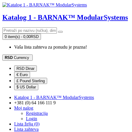
Katalog 1 - BARNAK™ ModularSystems
0 item(s) - 0,00RSD
Vaša lista zahteva za ponudu je prazna!
RSD
Currency
RSD Dinar
€ Euro
£ Pound Sterling
$ US Dollar
Katalog 1 - BARNAK™ ModularSystems
+381 (0) 64 166 111 9
Moj nalog
Registracija
Login
Lista želja (0)
Lista zahteva