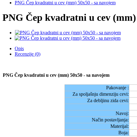
PNG Čep kvadratni u cev (mm) 50x50 - sa navojem
PNG Čep kvadratni u cev (mm) 
Opis
Recenzije (0)
PNG Čep kvadratni u cev (mm) 50x50 - sa navojem
Pakovanje :
Za spoljašnju dimenziju cevi:
Za debljinu zida cevi:
Navoj:
Način postavljanja:
Materijal:
Boja: