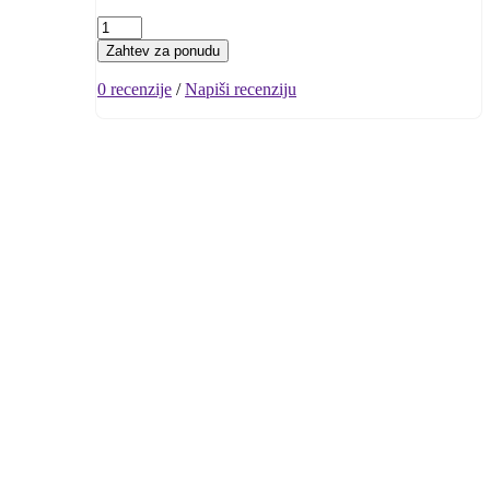
Zahtev za ponudu
0 recenzije
/
Napiši recenziju