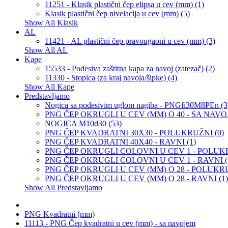
11251 - Klasik plastični čep elipsa u cev (mm) (1)
Klasik plastični čep nivelacija u cev (mm) (5)
Show All Klasik
AL
11421 - AL plastični čep pravougaoni u cev (mm) (3)
Show All AL
Kape
15533 - Podesiva zaštitna kapa za navoj (zatezač) (2)
11330 - Stopica (za kraj navoja/šipke) (4)
Show All Kape
Predstavljamo
Nogica sa podesivim uglom nagiba - PNGfi30M8PEn (3
PNG ČEP OKRUGLI U CEV (MM) O 40 - SA NAVOJ
NOGICA M10d30 (53)
PNG ČEP KVADRATNI 30X30 - POLUKRUŽNI (0)
PNG ČEP KVADRATNI 40X40 - RAVNI (1)
PNG ČEP OKRUGLI COLOVNI U CEV 1 - POLUKR
PNG ČEP OKRUGLI COLOVNI U CEV 1 - RAVNI (
PNG ČEP OKRUGLI U CEV (MM) O 28 - POLUKRU
PNG ČEP OKRUGLI U CEV (MM) O 28 - RAVNI (1)
Show All Predstavljamo
PNG Kvadratni (mm)
11113 - PNG Čep kvadratni u cev (mm) - sa navojem