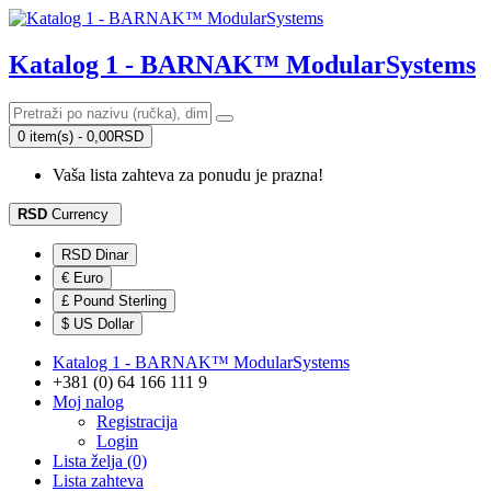
Katalog 1 - BARNAK™ ModularSystems
0 item(s) - 0,00RSD
Vaša lista zahteva za ponudu je prazna!
RSD
Currency
RSD Dinar
€ Euro
£ Pound Sterling
$ US Dollar
Katalog 1 - BARNAK™ ModularSystems
+381 (0) 64 166 111 9
Moj nalog
Registracija
Login
Lista želja (0)
Lista zahteva