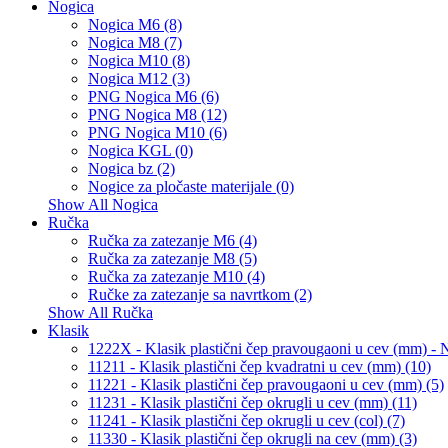
Nogica
Nogica M6 (8)
Nogica M8 (7)
Nogica M10 (8)
Nogica M12 (3)
PNG Nogica M6 (6)
PNG Nogica M8 (12)
PNG Nogica M10 (6)
Nogica KGL (0)
Nogica bz (2)
Nogice za pločaste materijale (0)
Show All Nogica
Ručka
Ručka za zatezanje M6 (4)
Ručka za zatezanje M8 (5)
Ručka za zatezanje M10 (4)
Ručke za zatezanje sa navrtkom (2)
Show All Ručka
Klasik
1222X - Klasik plastični čep pravougaoni u cev (mm) 
11211 - Klasik plastični čep kvadratni u cev (mm) (10)
11221 - Klasik plastični čep pravougaoni u cev (mm) (5)
11231 - Klasik plastični čep okrugli u cev (mm) (11)
11241 - Klasik plastični čep okrugli u cev (col) (7)
11330 - Klasik plastični čep okrugli na cev (mm) (3)