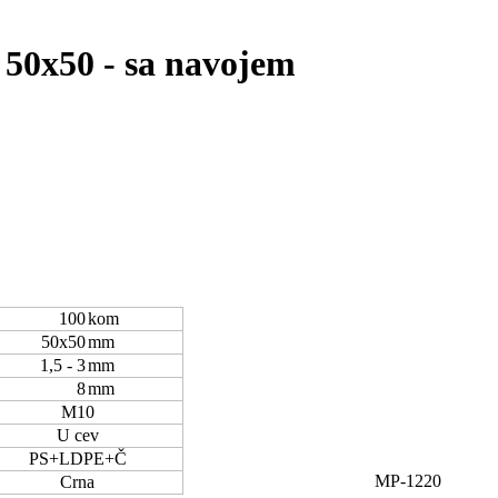
50x50 - sa navojem
100
kom
50x50
mm
1,5 - 3
mm
8
mm
M10
U cev
PS+LDPE+Č
MP-1220
Crna