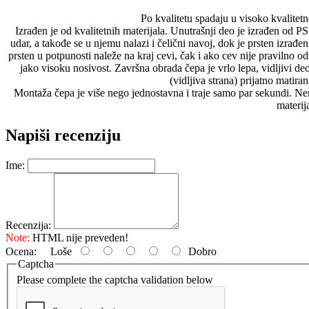
Po kvalitetu spadaju u visoko kvalite
Izrađen je od kvalitetnih materijala. Unutrašnji deo je izrađen od P
udar, a takođe se u njemu nalazi i čelični navoj, dok je prsten izra
prsten u potpunosti naleže na kraj cevi, čak i ako cev nije pravilno 
jako visoku nosivost. Završna obrada čepa je vrlo lepa, vidljivi deo
(vidljiva strana) prijatno matiran
Montaža čepa je više nego jednostavna i traje samo par sekundi. 
materija
Napiši recenziju
Ime:
Recenzija:
Note:
HTML nije preveden!
Ocena:
Loše
Dobro
Captcha
Please complete the captcha validation below