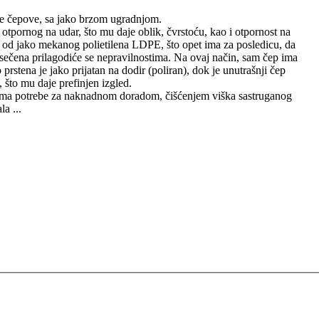
tne čepove, sa jako brzom ugradnjom.
S otpornog na udar, što mu daje oblik, čvrstoću, kao i otpornost na
đen od jako mekanog polietilena LDPE, što opet ima za posledicu, da
odsečena prilagodiće se nepravilnostima. Na ovaj način, sam čep ima
 prstena je jako prijatan na dodir (poliran), dok je unutrašnji čep
, što mu daje prefinjen izgled.
Nema potrebe za naknadnom doradom, čišćenjem viška sastruganog
la ...