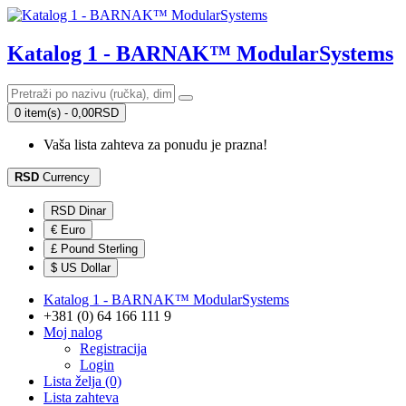
Katalog 1 - BARNAK™ ModularSystems
0 item(s) - 0,00RSD
Vaša lista zahteva za ponudu je prazna!
RSD
Currency
RSD Dinar
€ Euro
£ Pound Sterling
$ US Dollar
Katalog 1 - BARNAK™ ModularSystems
+381 (0) 64 166 111 9
Moj nalog
Registracija
Login
Lista želja (0)
Lista zahteva