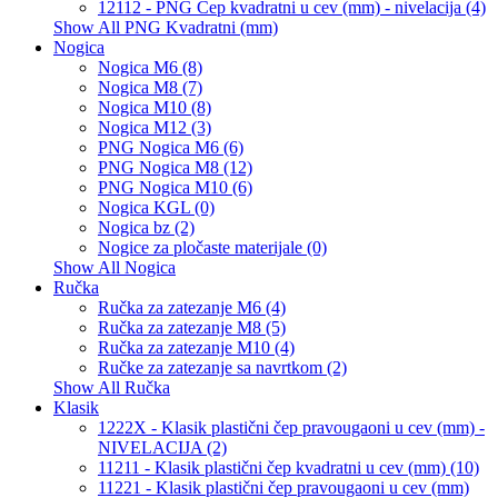
12112 - PNG Čep kvadratni u cev (mm) - nivelacija (4)
Show All PNG Kvadratni (mm)
Nogica
Nogica M6 (8)
Nogica M8 (7)
Nogica M10 (8)
Nogica M12 (3)
PNG Nogica M6 (6)
PNG Nogica M8 (12)
PNG Nogica M10 (6)
Nogica KGL (0)
Nogica bz (2)
Nogice za pločaste materijale (0)
Show All Nogica
Ručka
Ručka za zatezanje M6 (4)
Ručka za zatezanje M8 (5)
Ručka za zatezanje M10 (4)
Ručke za zatezanje sa navrtkom (2)
Show All Ručka
Klasik
1222X - Klasik plastični čep pravougaoni u cev (mm) -
NIVELACIJA (2)
11211 - Klasik plastični čep kvadratni u cev (mm) (10)
11221 - Klasik plastični čep pravougaoni u cev (mm)