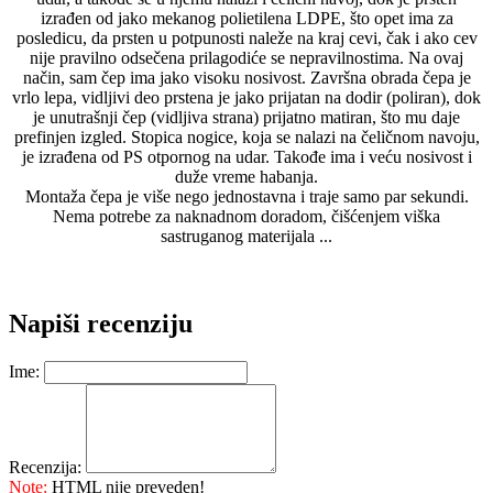
izrađen od jako mekanog polietilena LDPE, što opet ima za
posledicu, da prsten u potpunosti naleže na kraj cevi, čak i ako cev
nije pravilno odsečena prilagodiće se nepravilnostima. Na ovaj
način, sam čep ima jako visoku nosivost. Završna obrada čepa je
vrlo lepa, vidljivi deo prstena je jako prijatan na dodir (poliran), dok
je unutrašnji čep (vidljiva strana) prijatno matiran, što mu daje
prefinjen izgled. Stopica nogice, koja se nalazi na čeličnom navoju,
je izrađena od PS otpornog na udar. Takođe ima i veću nosivost i
duže vreme habanja.
Montaža čepa je više nego jednostavna i traje samo par sekundi.
Nema potrebe za naknadnom doradom, čišćenjem viška
sastruganog materijala ...
Napiši recenziju
Ime:
Recenzija:
Note:
HTML nije preveden!