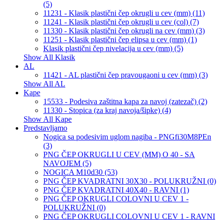
(5)
11231 - Klasik plastični čep okrugli u cev (mm) (11)
11241 - Klasik plastični čep okrugli u cev (col) (7)
11330 - Klasik plastični čep okrugli na cev (mm) (3)
11251 - Klasik plastični čep elipsa u cev (mm) (1)
Klasik plastični čep nivelacija u cev (mm) (5)
Show All Klasik
AL
11421 - AL plastični čep pravougaoni u cev (mm) (3)
Show All AL
Kape
15533 - Podesiva zaštitna kapa za navoj (zatezač) (2)
11330 - Stopica (za kraj navoja/šipke) (4)
Show All Kape
Predstavljamo
Nogica sa podesivim uglom nagiba - PNGfi30M8PEn
(3)
PNG ČEP OKRUGLI U CEV (MM) O 40 - SA
NAVOJEM (5)
NOGICA M10d30 (53)
PNG ČEP KVADRATNI 30X30 - POLUKRUŽNI (0)
PNG ČEP KVADRATNI 40X40 - RAVNI (1)
PNG ČEP OKRUGLI COLOVNI U CEV 1 -
POLUKRUŽNI (0)
PNG ČEP OKRUGLI COLOVNI U CEV 1 - RAVNI