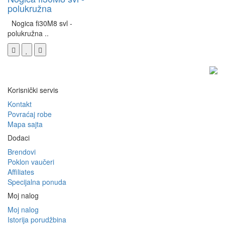
polukružna
Nogica fi30M8 svl -
polukružna ..
Korisnički servis
Kontakt
Povraćaj robe
Mapa sajta
Dodaci
Brendovi
Poklon vaučeri
Affiliates
Specijalna ponuda
Moj nalog
Moj nalog
Istorija porudžbina