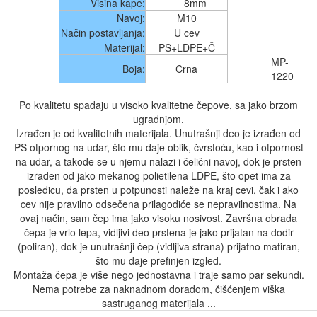
Visina kape:
8
mm
Navoj:
M10
Način postavljanja:
U cev
Materijal:
PS+LDPE+Č
MP-
Boja:
Crna
1220
Po kvalitetu spadaju u visoko kvalitetne čepove, sa jako brzom
ugradnjom.
Izrađen je od kvalitetnih materijala. Unutrašnji deo je izrađen od
PS otpornog na udar, što mu daje oblik, čvrstoću, kao i otpornost
na udar, a takođe se u njemu nalazi i čelični navoj, dok je prsten
izrađen od jako mekanog polietilena LDPE, što opet ima za
posledicu, da prsten u potpunosti naleže na kraj cevi, čak i ako
cev nije pravilno odsečena prilagodiće se nepravilnostima. Na
ovaj način, sam čep ima jako visoku nosivost. Završna obrada
čepa je vrlo lepa, vidljivi deo prstena je jako prijatan na dodir
(poliran), dok je unutrašnji čep (vidljiva strana) prijatno matiran,
što mu daje prefinjen izgled.
Montaža čepa je više nego jednostavna i traje samo par sekundi.
Nema potrebe za naknadnom doradom, čišćenjem viška
sastruganog materijala ...