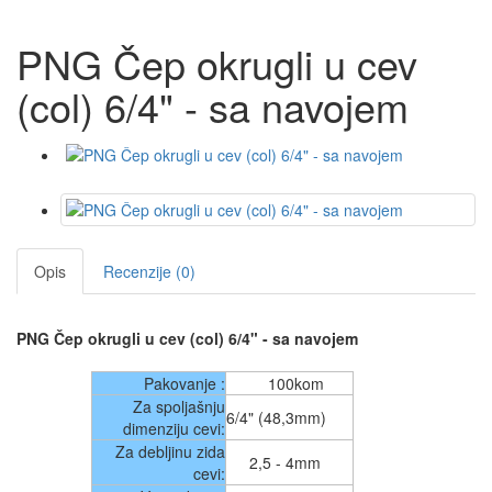
PNG Čep okrugli u cev
(col) 6/4" - sa navojem
Opis
Recenzije (0)
PNG Čep okrugli u cev (col) 6/4" - sa navojem
Pakovanje :
100
kom
Za spoljašnju
6/4" (48,3
mm)
dimenziju cevi:
Za debljinu zida
2,5 - 4
mm
cevi: