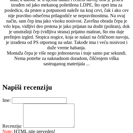
izrađen od jako mekanog polietilena LDPE, što opet ima za
posledicu, da prsten u potpunosti naleže na kraj cevi, čak i ako cev
nije pravilno odsečena prilagodiće se nepravilnostima. Na ovaj
način, sam čep ima jako visoku nosivost. Završna obrada čepa je
vrlo lepa, vidljivi deo prstena je jako prijatan na dodir (poliran), dok
je unutrašnji čep (vidljiva strana) prijatno matiran, što mu daje
prefinjen izgled. Stopica nogice, koja se nalazi na čeličnom navoju,
je izrađena od PS otpornog na udar. Takođe ima i veću nosivost i
duže vreme habanja.
Montaža čepa je više nego jednostavna i traje samo par sekundi.
Nema potrebe za naknadnom doradom, čišćenjem viška
sastruganog materijala ...
Napiši recenziju
Ime:
Recenzija:
Note:
HTML nije preveden!