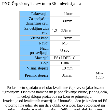
PNG Čep okrugli u cev (mm) 30 – nivelacija – a
Pakovanje :
1
kom
Za spoljašnju
30
mm
dimenziju cevi:
Za debljinu zida
1,2 – 2,5
mm
cevi:
Visina kape:
8
mm
Navoj:
M8
Način
U cev
postavljanja:
Materijal:
PS+LDPE+Č
Boja:
Crna
Visina stopice:
10
mm
MP-
Prečnik stopice:
31
mm
1220
Po kvalitetu spadaju u visoko kvalitetne čepove, sa jako brzom
ugradnjom. Osnovna namena im je podešavanje visine, jednog dela,
ili celog sklopa proizvoda na kom se primenjuju.
Izrađen je od kvalitetnih materijala. Unutrašnji deo je izrađen od PS
otpornog na udar, što mu daje oblik, čvrstoću, kao i otpornost na
udar, a takođe se u njemu nalazi i čelični navoj, dok je prsten