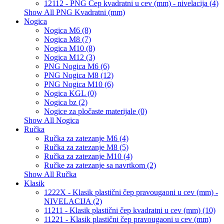
12112 - PNG Čep kvadratni u cev (mm) - nivelacija (4)
Show All PNG Kvadratni (mm)
Nogica
Nogica M6 (8)
Nogica M8 (7)
Nogica M10 (8)
Nogica M12 (3)
PNG Nogica M6 (6)
PNG Nogica M8 (12)
PNG Nogica M10 (6)
Nogica KGL (0)
Nogica bz (2)
Nogice za pločaste materijale (0)
Show All Nogica
Ručka
Ručka za zatezanje M6 (4)
Ručka za zatezanje M8 (5)
Ručka za zatezanje M10 (4)
Ručke za zatezanje sa navrtkom (2)
Show All Ručka
Klasik
1222X - Klasik plastični čep pravougaoni u cev (mm) -
NIVELACIJA (2)
11211 - Klasik plastični čep kvadratni u cev (mm) (10)
11221 - Klasik plastični čep pravougaoni u cev (mm)