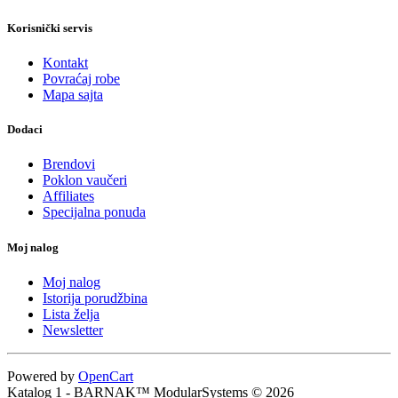
Korisnički servis
Kontakt
Povraćaj robe
Mapa sajta
Dodaci
Brendovi
Poklon vaučeri
Affiliates
Specijalna ponuda
Moj nalog
Moj nalog
Istorija porudžbina
Lista želja
Newsletter
Powered by
OpenCart
Katalog 1 - BARNAK™ ModularSystems © 2026