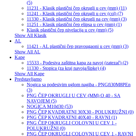
(5)
11231 - Klasik plastični čep okrugli u cev (mm) (11)
11241 - Klasik plastični čep okrugli u cev (col) (7)
11330 - Klasik plastični čep okrugli na cev (mm) (3)
11251 - Klasik plastični čep elipsa u cev (mm) (1)
Klasik plastični čep nivelacija u cev (mm) (5)
Show All Klasik
AL
11421 - AL plastični čep pravougaoni u cev (mm) (3)
Show All AL
Kape
15533 - Podesiva zaštitna kapa za navoj (zatezač) (2)
11330 - Stopica (za kraj navoja/šipke) (4)
Show All Kape
Predstavljamo
Nogica sa podesivim uglom nagiba - PNGfi30M8PEn
(3)
PNG ČEP OKRUGLI U CEV (MM) O 40 - SA
NAVOJEM (5)
NOGICA M10d30 (53)
PNG ČEP KVADRATNI 30X30 - POLUKRUŽNI (0)
PNG ČEP KVADRATNI 40X40 - RAVNI (1)
PNG ČEP OKRUGLI COLOVNI U CEV 1 -
POLUKRUŽNI (0)
PNG ČEP OKRUGLI COLOVNI U CEV 1 - RAVNI