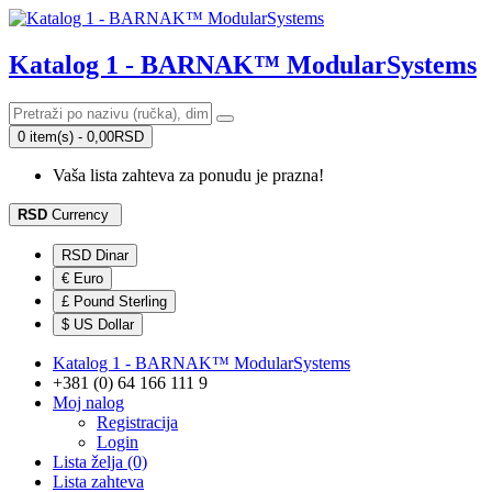
Katalog 1 - BARNAK™ ModularSystems
0 item(s) - 0,00RSD
Vaša lista zahteva za ponudu je prazna!
RSD
Currency
RSD Dinar
€ Euro
£ Pound Sterling
$ US Dollar
Katalog 1 - BARNAK™ ModularSystems
+381 (0) 64 166 111 9
Moj nalog
Registracija
Login
Lista želja (0)
Lista zahteva