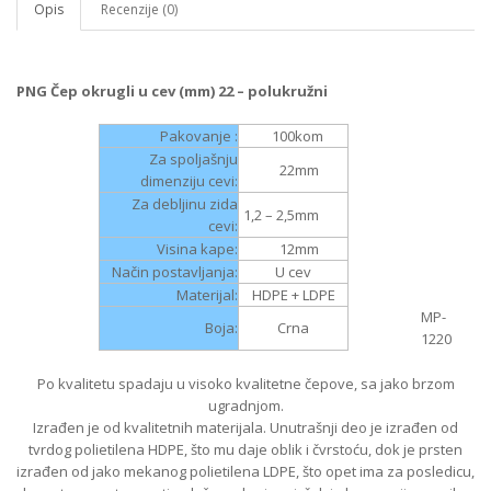
Opis
Recenzije (0)
PNG Čep okrugli u cev (mm) 22 – polukružni
Pakovanje :
100
kom
Za spoljašnju
22
mm
dimenziju cevi:
Za debljinu zida
1,2 – 2,5
mm
cevi:
Visina kape:
12
mm
Način postavljanja:
U cev
Materijal:
HDPE + LDPE
MP-
Boja:
Crna
1220
Po kvalitetu spadaju u visoko kvalitetne čepove, sa jako brzom
ugradnjom.
Izrađen je od kvalitetnih materijala. Unutrašnji deo je izrađen od
tvrdog polietilena HDPE, što mu daje oblik i čvrstoću, dok je prsten
izrađen od jako mekanog polietilena LDPE, što opet ima za posledicu,