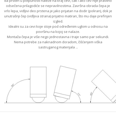
da prsten u potpunosti naleže na kraj cevi, čak i ako cev nije pravilno
odsečena prilagodiće se nepravilnostima. Završna obrada čepa je
vrlo lepa, vidljivi deo prstena je jako prijatan na dodir (poliran), dok je
unutrašnji čep (vidljiva strana) prijatno matiran, što mu daje prefinjen
izgled.
Idealni su za cevi koje stoje pod određenim uglom u odnosu na
površinu na kojoj se nalaze.
Montaža čepa je više nego jednostavna i traje samo par sekundi.
Nema potrebe za naknadnom doradom, čišćenjem viška
sastruganog materijala ...