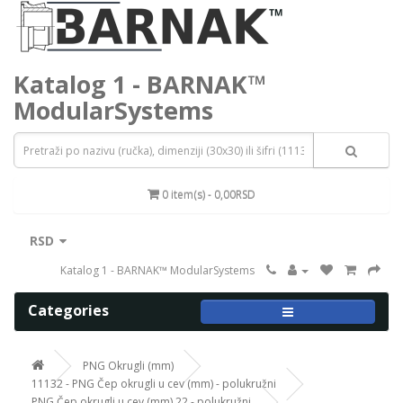
Katalog 1 - BARNAK™
ModularSystems
0 item(s) - 0,00RSD
RSD
Katalog 1 - BARNAK™ ModularSystems
Categories
PNG Okrugli (mm)
11132 - PNG Čep okrugli u cev (mm) - polukružni
PNG Čep okrugli u cev (mm) 22 - polukružni