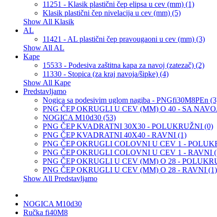
11251 - Klasik plastični čep elipsa u cev (mm) (1)
Klasik plastični čep nivelacija u cev (mm) (5)
Show All Klasik
AL
11421 - AL plastični čep pravougaoni u cev (mm) (3)
Show All AL
Kape
15533 - Podesiva zaštitna kapa za navoj (zatezač) (2)
11330 - Stopica (za kraj navoja/šipke) (4)
Show All Kape
Predstavljamo
Nogica sa podesivim uglom nagiba - PNGfi30M8PEn (3
PNG ČEP OKRUGLI U CEV (MM) O 40 - SA NAVOJ
NOGICA M10d30 (53)
PNG ČEP KVADRATNI 30X30 - POLUKRUŽNI (0)
PNG ČEP KVADRATNI 40X40 - RAVNI (1)
PNG ČEP OKRUGLI COLOVNI U CEV 1 - POLUKR
PNG ČEP OKRUGLI COLOVNI U CEV 1 - RAVNI (
PNG ČEP OKRUGLI U CEV (MM) O 28 - POLUKRU
PNG ČEP OKRUGLI U CEV (MM) O 28 - RAVNI (1)
Show All Predstavljamo
NOGICA M10d30
Ručka fi40M8