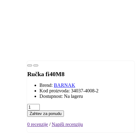
Ručka fi40M8
Brend:
BARNAK
Kod proizvoda: 34037-4008-2
Dostupnost: Na lageru
Zahtev za ponudu
0 recenzije
/
Napiši recenziju