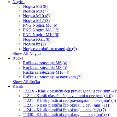
Nogica
Nogica M6 (8)
Nogica M8 (7)
Nogica M10 (8)
Nogica M12 (3)
PNG Nogica M6 (6)
PNG Nogica M8 (12)
PNG Nogica M10 (6)
Nogica KGL (0)
Nogica bz (2)
Nogice za pločaste materijale (0)
Show All Nogica
Ručka
Ručka za zatezanje M6 (4)
Ručka za zatezanje M8 (5)
Ručka za zatezanje M10 (4)
Ručke za zatezanje sa navrtkom (2)
Show All Ručka
Klasik
1222X - Klasik plastični čep pravougaoni u cev (mm) 
11211 - Klasik plastični čep kvadratni u cev (mm) (10)
11221 - Klasik plastični čep pravougaoni u cev (mm) (5)
11231 - Klasik plastični čep okrugli u cev (mm) (11)
11241 - Klasik plastični čep okrugli u cev (col) (7)
11330 - Klasik plastični čep okrugli na cev (mm) (3)