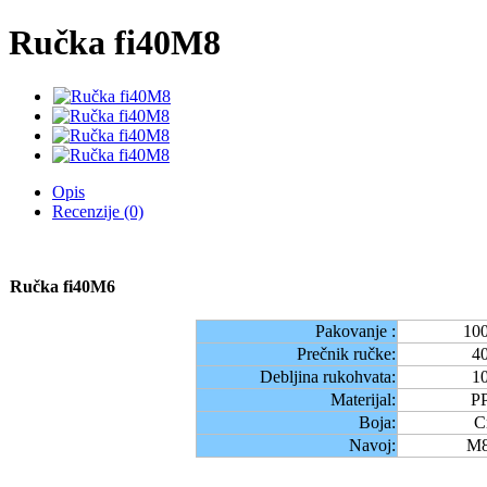
Ručka fi40M8
Opis
Recenzije (0)
Ručka fi40M6
Pakovanje :
10
Prečnik ručke:
4
Debljina rukohvata:
1
Materijal:
P
Boja:
C
Navoj:
M8