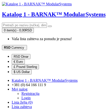
Katalog 1 - BARNAK™ ModularSystems
0 item(s) - 0,00RSD
Vaša lista zahteva za ponudu je prazna!
RSD
Currency
RSD Dinar
€ Euro
£ Pound Sterling
$ US Dollar
Katalog 1 - BARNAK™ ModularSystems
+381 (0) 64 166 111 9
Moj nalog
Registracija
Login
Lista želja (0)
Lista zahteva