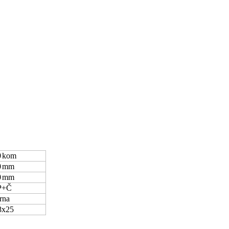
0
kom
0
mm
0
mm
P+Č
rna
x25