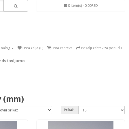
0 item(s) - 0,00RSD
 nalog
Lista želja (0)
Lista zahteva
Pošalji zahtev za ponudu
edstavljamo
ev (mm)
Prikaži: