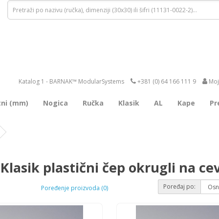
Katalog 1 - BARNAK™ ModularSystems
+381 (0) 64 166 111 9
Moj
tni (mm)
Nogica
Ručka
Klasik
AL
Kape
Pr
 Klasik plastični čep okrugli na c
Poređaj po:
Poređenje proizvoda (0)