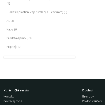
(1)
- Klasik plastični čep nivelacija u cev (mm) (5)
AL (3)
Kape (6)
Predstavljamo (63)
Prijatelji (0)
Korisnički servis
Dodaci
Kontakt
Brendovi
Povraćaj robe
Poklon vaučeri