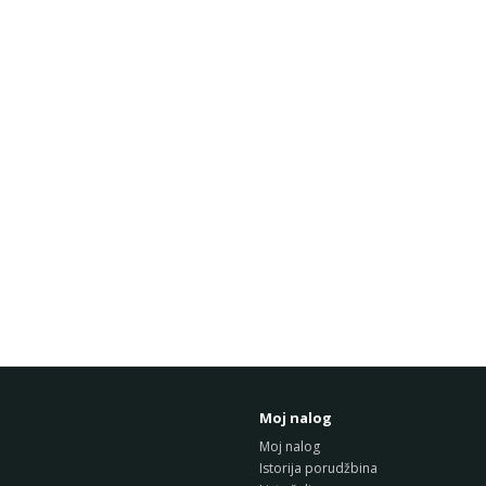
Moj nalog
Moj nalog
Istorija porudžbina