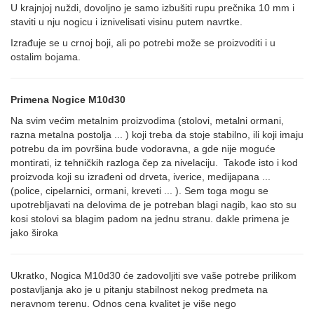
U krajnjoj nuždi, dovoljno je samo izbušiti rupu prečnika 10 mm i
staviti u nju nogicu i iznivelisati visinu putem navrtke.
Izrađuje se u crnoj boji, ali po potrebi može se proizvoditi i u
ostalim bojama.
Primena Nogice M10d30
Na svim većim metalnim proizvodima (stolovi, metalni ormani,
razna metalna postolja ... ) koji treba da stoje stabilno, ili koji imaju
potrebu da im površina bude vodoravna, a gde nije moguće
montirati, iz tehničkih razloga čep za nivelaciju. Takođe isto i kod
proizvoda koji su izrađeni od drveta, iverice, medijapana ...
(police, cipelarnici, ormani, kreveti ... ). Sem toga mogu se
upotrebljavati na delovima de je potreban blagi nagib, kao sto su
kosi stolovi sa blagim padom na jednu stranu. dakle primena je
jako široka
Ukratko, Nogica M10d30 će zadovoljiti sve vaše potrebe prilikom
postavljanja ako je u pitanju stabilnost nekog predmeta na
neravnom terenu. Odnos cena kvalitet je više nego