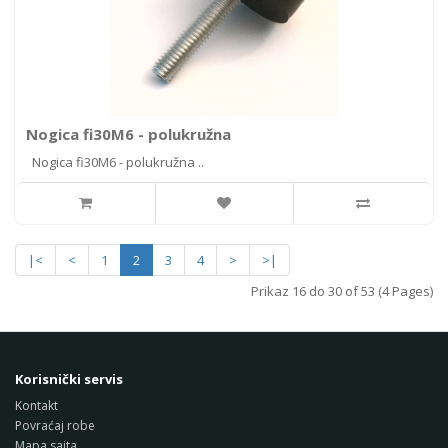
Nogica fi30M6 - polukružna
Nogica fi30M6 - polukružna ..
|<
<
1
2
3
4
>
>|
Prikaz 16 do 30 of 53 (4 Pages)
Korisnički servis
Kontakt
Povraćaj robe
Mapa sajta