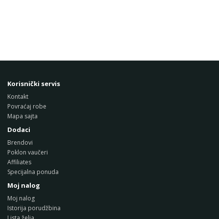
Korisnički servis
Kontakt
Povraćaj robe
Mapa sajta
Dodaci
Brendovi
Poklon vaučeri
Affiliates
Specijalna ponuda
Moj nalog
Moj nalog
Istorija porudžbina
Lista želja