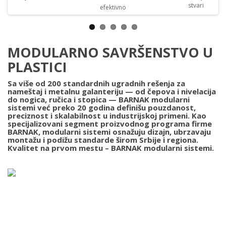
MODULARNO SAVRŠENSTVO U
PLASTICI
Sa više od 200 standardnih ugradnih rešenja za
nameštaj i metalnu galanteriju — od čepova i nivelacija
do nogica, ručica i stopica —
BARNAK modularni
sistemi
već preko 20 godina definišu pouzdanost,
preciznost i skalabilnost u industrijskoj primeni. Kao
specijalizovani segment proizvodnog programa firme
BARNAK
, modularni sistemi osnažuju dizajn, ubrzavaju
montažu i podižu standarde širom Srbije i regiona.
Kvalitet na prvom mestu – BARNAK modularni sistemi.